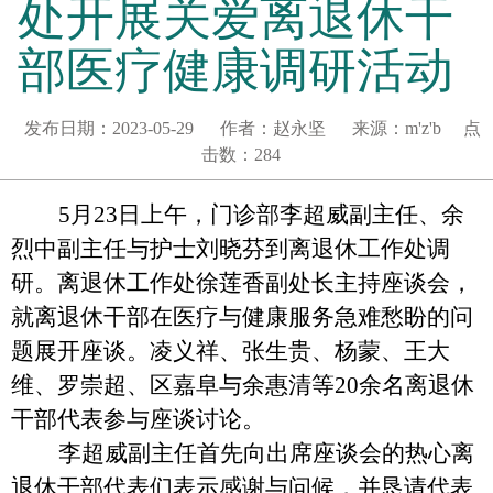
处开展关爱离退休干
部医疗健康调研活动
发布日期：
2023-05-29
作者：
赵永坚
来源：
m'z'b
点
击数：
284
5
月
23
日上午，门诊部李超威副主任、余
烈中副主任与护士刘晓芬到离退休工作处调
研。离退休工作处徐莲香副处长主持座谈会，
就离退休干部在医疗与健康服务急难愁盼的问
题展开座谈。凌义祥、张生贵、杨蒙、王大
维、罗崇超、区嘉阜与余惠清等
20
余名离退休
干部代表参与座谈讨论。
李超威副主任首先向出席座谈会的热心离
退休干部代表们表示感谢与问候，并恳请代表