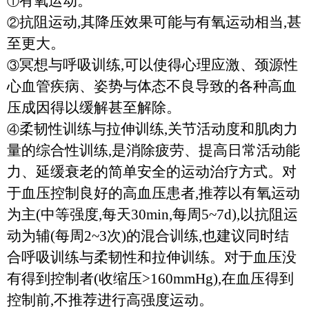
有氧运动。
①
抗阻运动
,
其降压效果可能与有氧运动相当
,
甚
②
至更大。
冥想与呼吸训练
,
可以使得心理应激、颈源性
③
心血管疾病、姿势与体态不良导致的各种高血
压成因得以缓解甚至解除。
柔韧性训练与拉伸训练
,
关节活动度和肌肉力
④
量的综合性训练
,
是消除疲劳、提高日常活动能
力、延缓衰老的简单安全的运动治疗方式。对
于血压控制良好的高血压患者
,
推荐以有氧运动
为主
(
中等强度
,
每天
30min,
每周
5~7d),
以抗阻运
动为辅
(
每周
2~3
次
)
的混合训练
,
也建议同时结
合呼吸训练与柔韧性和拉伸训练。对于血压没
有得到控制者
(
收缩压
>160mmHg),
在血压得到
控制前
,
不推荐进行高强度运动。