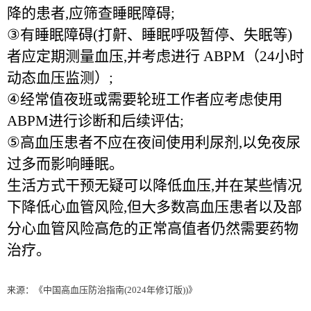
降的患者
,
应筛查睡眠障碍
;
③
有睡眠障碍
(
打鼾、睡眠呼吸暂停、失眠等
)
者应定期测量血压
,
并考虑进行
ABPM
（
24
小时
动态血压监测）
;
④
经常值夜班或需要轮班工作者应考虑使用
ABPM
进行诊断和后续评估
;
⑤
高血压患者不应在夜间使用利尿剂
,
以免夜尿
过多而影响睡眠。
生活方式干预无疑可以降低血压
,
并在某些情况
下降低心血管风险
,
但大多数高血压患者以及部
分心血管风险高危的正常高值者仍然需要药物
治疗。
来源：《中国高血压防治指南
(2024
年修订版
))
》