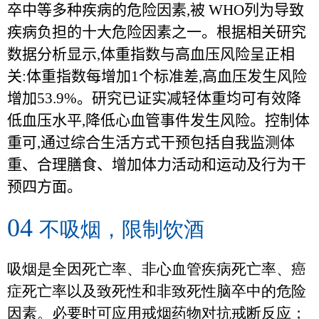
卒中等多种疾病的危险因素
,
被
WHO
列为导致
疾病负担的十大危险因素之一。根据相关研究
数据分析显示
,
体重指数与高血压风险呈正相
关
:
体重指数每增加
1
个标准差
,
高血压发生风险
增加
53.9%
。研究已证实减轻体重均可有效降
低血压水平
,
降低心血管事件发生风险。控制体
重可
,
通过综合生活方式干预包括自我监测体
重、合理膳食、增加体力活动和运动及行为干
预四方面。
04
不吸烟，限制饮酒
吸烟是全因死亡率、非心血管疾病死亡率、癌
症死亡率以及致死性和非致死性脑卒中的危险
因素。必要时可应用戒烟药物对抗戒断反应；