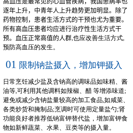
高血压是最常见的心血管疾病，我国患病率也
逐年上升，中青年人上升趋势更加明显。除了
药物控制，患者生活方式的干预也尤为重要。
所有高血压患者均应进行治疗性生活方式干
预。血压正常高值的人群
,
也应改善生活方式
,
预防高血压的发生。
01
限制钠盐摄入，增加钾摄入
日常烹饪减少盐及含钠高的调味品如味精、酱
油等
,
可利用其他调料如辣椒、醋 等增添味道
;
避免或减少含钠盐量较高的加工食品
,
如咸菜、
各类炒货和腌制品
;
烹调时可使用定量盐勺
;
肾
功能良好者推荐低钠富钾替代盐，增加富钾食
物如新鲜蔬菜、水果、豆类等的摄入量。