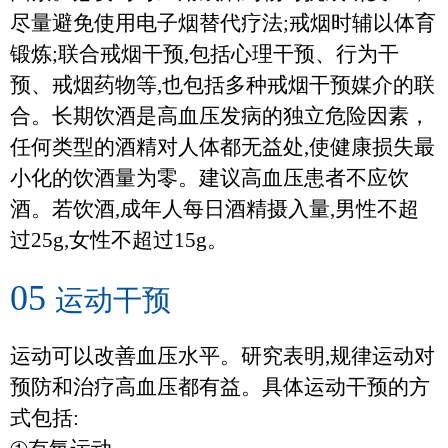
尽量避免使用电子烟替代疗法
;
戒烟时辅以体育
锻炼
;
联合戒烟干预
,
包括心理干预、行为干
预、戒烟药物等
,
也包括多种戒烟干预媒介的联
合。长期饮酒是高血压发病的独立危险因素，
任何类型的酒精对人体都无益处
,
使健康损失最
小化的饮酒量为零。建议高血压患者不应饮
酒。若饮酒
,
成年人每日酒精摄入量
,
男性不超
过
25g,
女性不超过
15g
。
05
运动干预
运动可以改善血压水平。研究表明
,
规律运动对
预防和治疗高血压都有益。具体运动干预的方
式包括
: