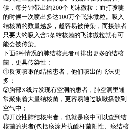
候，每分钟带出约
200
个飞沫微粒；而打喷嚏
的时候一次喷出多达
100
万个飞沫微粒。吸入
结核菌的数量越多，越容易被传染，而接触者
只要大约吸入含
5
条结核菌的飞沫微粒就有可
能会被传染。
下面
6
种情况的肺结核患者可排出更多的结核
菌，更具传染性：
①反复咳嗽的结核患者，他们咳出的飞沫更
多；
②胸部
X
线片发现有空洞的患者，肺空洞里通
常聚集着大量结核菌，更容易通过咳嗽播散到
空气中；
③开放性肺结核患者，也就是痰中可以查到结
核菌的患者
(
包括痰涂片抗酸杆菌阳性、痰结核