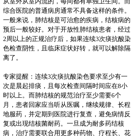
从室外从室内流的，每间都有单独卫生间。而
综合医院的普通病房通常不具备这样的条件。
一般来说，肺结核是可治愈的疾病，结核病的
预后一般较好。对于开放性肺结核患者，经过
2
周以上的正规治疗后，如果连续
3
次痰抗酸染
色检查阴性，且临床症状好转，就可以解除隔
离了。
专家提醒：连续
3
次痰抗酸染色要求至少有一
次是晨起排痰，且每次检查间隔时间应在
8
小
时以上。而肺结核的规范治疗至少需要
6
个
月，患者回家应当听从医嘱，继续规律、长程
地服药，并定期到医院进行复查，避免病情反
复或出现结核菌耐药。一旦成为耐多药结核
病，治疗需要联合用更多种药物、疗程长、花