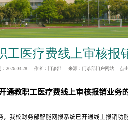
职工医疗费线上审核报
期：
2026-03-28
作者：
门诊部
来源：
门诊部门户网站
点
开通
教职工
医疗费
线上
审核
报销
业务
务，我校财务部智能网报系统已开通线上报销功
：