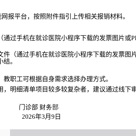
能网报平台
，按照附件指引上传相关报销材料。
（
通过手机
在就诊医院
小程序下载的发票
图片或
P
文
件
（
通过手机
在就诊医院
小程序下载的发票
图
小结。
，教职工可根据自身需求选择办理方式。
用
，
明细清单项目较多
较复杂者
，建议通过线下
门诊部
财务部
2026
年
3
月
9
日