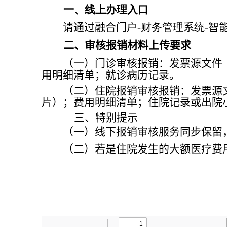
一、线上办理入口
请通过
融合门户
-
财务管理系统
-
智
二、
审核
报销材料上传要求
（一）门诊审核报销
：
发票
源文
件
用明细清单
；
就诊病历记录
。
（
二
）
住院报销
审核报销
：发票
源
片）；费用明细清单；住院记录或出院
三、
特别提示
（
一）
线下报销审核服务同步保留
（
二
）
若
是
住院发生
的
大额医疗费