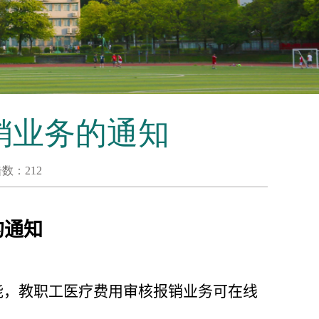
销业务的通知
击数：
212
的
通知
能，教职工医疗
费用
审核
报销业务
可
在
线