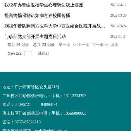
我校举办暂缓返校学生心理调适线上讲座
2022-04-11
提高警惕遏制诺如病毒在校园传播
2022-03-26
刘祖华带队到南方医科大学中西医结合医院开展战略合作洽谈
2022-03-24
门诊部党支部开展主题党日活动
2022-01-24
每页
14
记录
总共
23
记录
第一页
<<上一页
下一页>>
尾页
页码
1
/
2
跳转到
地址：广州市海珠区仑头路21号
广州校区门诊部值班电话：
手机：13112234297
固话：84096721
84096874
佛山校区门诊部值班电话：
手机：18566890063
固话：0757-87828210
投诉与意见邮箱：mzb@gdufe.edu.cn